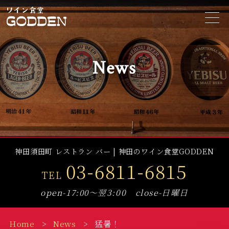
t
o
g
g
l
e
News
n
a
v
i
g
a
t
i
o
n
神田須田町 レストラン バー | 神田のワイン食堂GODDEN
03-6811-6815
TEL
open-17:00～翌3:00 close-日曜日
Home
News
猛暑！