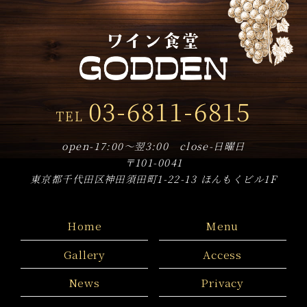
2019年11月
(5)
2019年10月
(18)
2019年9月
(8)
2019年8月
(3)
03-6811-6815
TEL
2019年7月
(9)
2019年6月
(14)
open-17:00～翌3:00 close-日曜日
〒101-0041
2019年5月
(17)
東京都千代田区神田須田町1-22-13 ほんもくビル1F
2019年4月
(8)
Home
Menu
Gallery
Access
News
Privacy