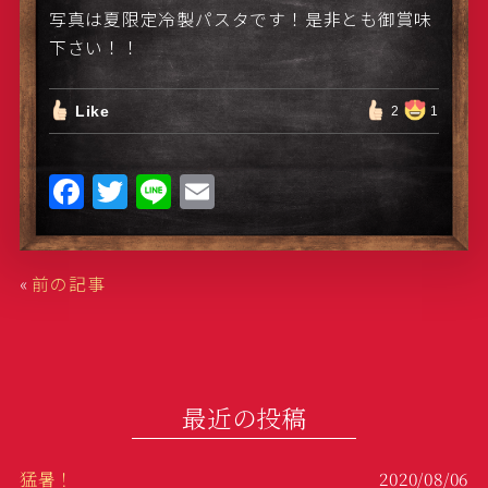
写真は夏限定冷製パスタです！是非とも御賞味
下さい！！
Like
2
1
F
T
Li
E
a
w
n
m
c
it
e
ai
«
前の記事
e
te
l
b
r
o
o
最近の投稿
k
猛暑！
2020/08/06