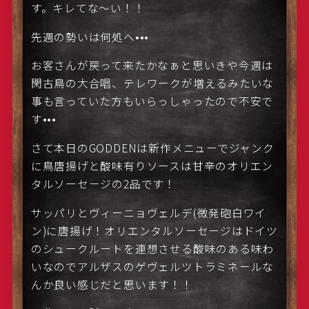
す。キレてな〜い！！
先週の勢いは何処へ•••
お客さんが戻って来たかなぁと思いきや今週は
閑古鳥の大合唱、テレワークが増えるみたいな
事も言っていた方もいらっしゃったので不安で
す•••
さて本日のGODDENは新作メニューでジャンク
に鳥唐揚げと酸味有りソースは甘辛のオリエン
タルソーセージの2品です！
サッパリとヴィーニョヴェルデ(微発砲白ワイ
ン)に唐揚げ！オリエンタルソーセージはドイツ
のシュークルートを連想させる酸味のある味わ
いなのでアルザスのゲヴェルツトラミネールな
んか良い感じだと思います！！