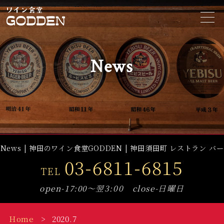
t
o
g
g
l
e
News
n
a
v
i
g
a
t
i
o
n
News | 神田のワイン食堂GODDEN | 神田須田町 レストラン バー
03-6811-6815
TEL
open-17:00～翌3:00 close-日曜日
Home
2020.7