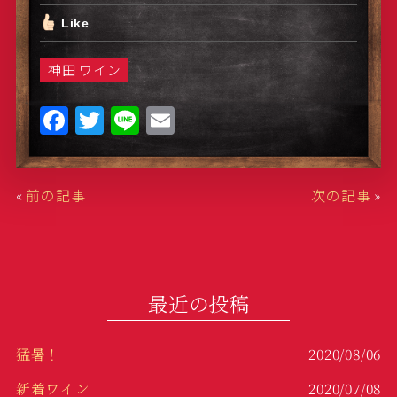
Like
神田 ワイン
F
T
Li
E
a
w
n
m
c
it
e
ai
«
前の記事
次の記事
»
e
te
l
b
r
o
o
最近の投稿
k
猛暑！
2020/08/06
新着ワイン
2020/07/08