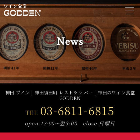
t
o
g
g
l
e
News
n
a
v
i
g
a
t
i
o
n
神田 ワイン | 神田須田町 レストラン バー | 神田のワイン食堂
GODDEN
03-6811-6815
TEL
open-17:00～翌3:00 close-日曜日