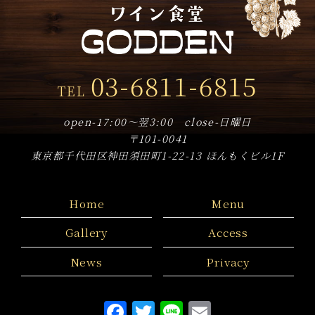
2019年10月
(18)
2019年9月
(8)
2019年8月
(3)
03-6811-6815
TEL
2019年7月
(9)
2019年6月
(14)
open-17:00～翌3:00 close-日曜日
〒101-0041
2019年5月
(17)
東京都千代田区神田須田町1-22-13 ほんもくビル1F
2019年4月
(8)
Home
Menu
Gallery
Access
News
Privacy
F
T
Li
E