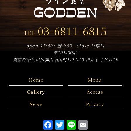
2019年9月
(8)
2019年8月
(3)
03-6811-6815
TEL
2019年7月
(9)
2019年6月
(14)
open-17:00～翌3:00 close-日曜日
〒101-0041
2019年5月
(17)
東京都千代田区神田須田町1-22-13 ほんもくビル1F
2019年4月
(8)
Home
Menu
Gallery
Access
News
Privacy
F
T
Li
E