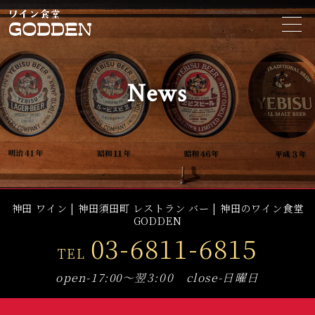
t
o
g
g
l
e
News
n
a
v
i
g
a
t
i
o
n
神田 ワイン | 神田須田町 レストラン バー | 神田のワイン食堂
GODDEN
03-6811-6815
TEL
open-17:00～翌3:00 close-日曜日