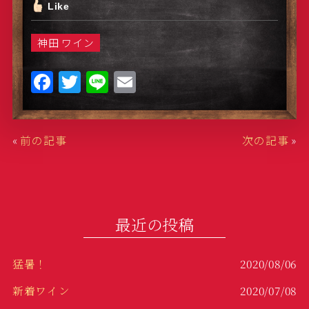
Like
神田 ワイン
F
T
Li
E
a
w
n
m
c
it
e
ai
«
前の記事
次の記事
»
e
te
l
b
r
o
o
最近の投稿
k
猛暑！
2020/08/06
新着ワイン
2020/07/08