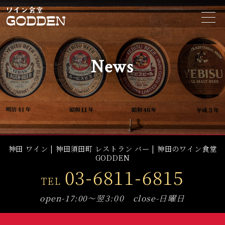
t
o
g
g
l
e
News
n
a
v
i
g
a
t
i
o
n
神田 ワイン | 神田須田町 レストラン バー | 神田のワイン食堂
GODDEN
03-6811-6815
TEL
open-17:00～翌3:00 close-日曜日