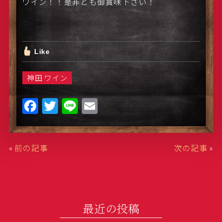
ワイン！！是非とも御賞味下さい！
Like
神田 ワイン
F
T
Li
E
a
w
n
m
c
it
e
ai
«
前の記事
次の記事
»
e
te
l
b
r
o
o
最近の投稿
k