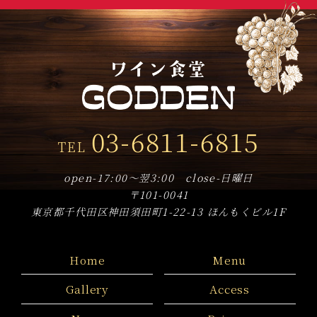
2019年12月
(3)
2019年11月
(5)
2019年10月
(18)
2019年9月
(8)
2019年8月
(3)
03-6811-6815
TEL
2019年7月
(9)
2019年6月
(14)
open-17:00～翌3:00 close-日曜日
〒101-0041
2019年5月
(17)
東京都千代田区神田須田町1-22-13 ほんもくビル1F
2019年4月
(8)
Home
Menu
Gallery
Access