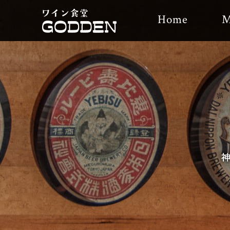
Home
M
神