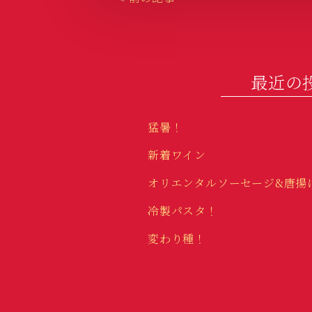
o
k
最近の
猛暑！
新着ワイン
オリエンタルソーセージ&唐揚
冷製パスタ！
変わり種！