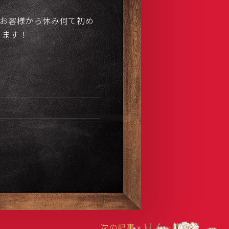
のお客様から休み何て初め
ります！
次の記事
»