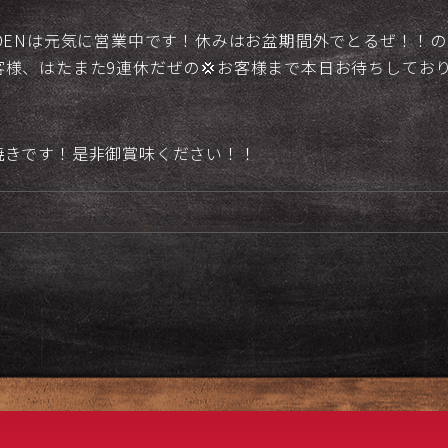
DENは元気に営業中です！休みはお盆期間外でとるぜ！！
様、はたまた9連休だぜの💢お客様まで本日お待ちしてお
焼きです！是非御賞味ください！！