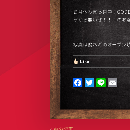
お盆休み真っ只中！GOD
っから無いぜ！！！のお客
写真は鴨ネギのオーブン
Like
F
T
Li
E
a
w
n
m
c
it
e
ai
e
te
l
b
r
o
«
前の記事