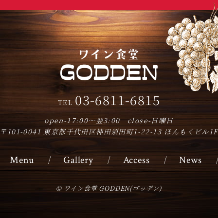
201
20
20
20
20
03-6811-6815
TEL
20
open-17:00～翌3:00 close-日曜日
20
〒101-0041
東京都千代田区神田須田町1-22-13 ほんもくビル1
Menu
Gallery
Access
News
© ワイン食堂 GODDEN(ゴッデン)