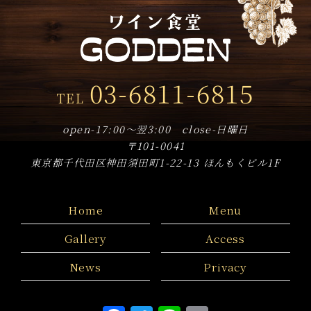
2019年10月
(18)
2019年9月
(8)
2019年8月
(3)
03-6811-6815
TEL
2019年7月
(9)
2019年6月
(14)
open-17:00～翌3:00 close-日曜日
〒101-0041
2019年5月
(17)
東京都千代田区神田須田町1-22-13 ほんもくビル1F
2019年4月
(8)
Home
Menu
Gallery
Access
News
Privacy