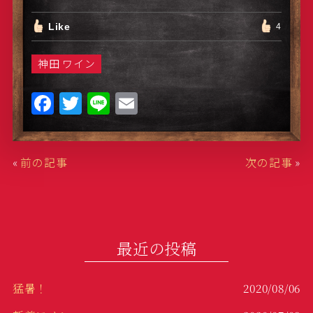
Like
4
神田 ワイン
F
T
Li
E
a
w
n
m
c
it
e
ai
«
前の記事
次の記事
»
e
te
l
b
r
o
o
最近の投稿
k
猛暑！
2020/08/06