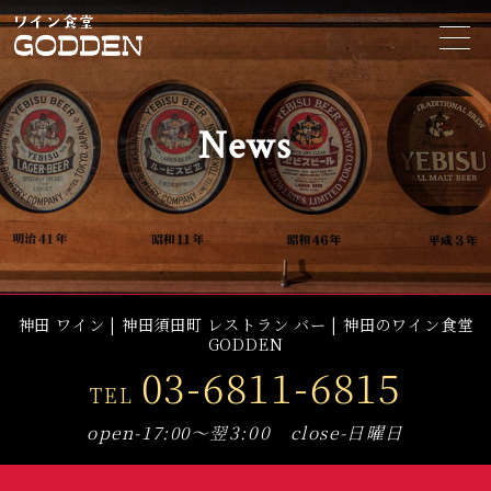
t
o
g
g
l
e
News
n
a
v
i
g
a
t
i
o
n
神田 ワイン | 神田須田町 レストラン バー | 神田のワイン食堂
GODDEN
03-6811-6815
TEL
open-17:00～翌3:00 close-日曜日