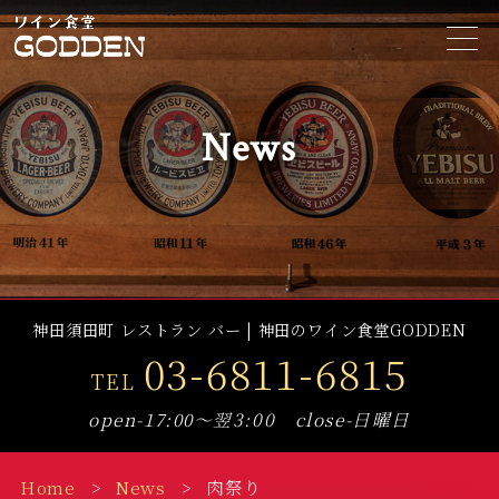
t
o
g
g
l
e
News
n
a
v
i
g
a
t
i
o
n
神田須田町 レストラン バー | 神田のワイン食堂GODDEN
03-6811-6815
TEL
open-17:00～翌3:00 close-日曜日
Home
News
肉祭り