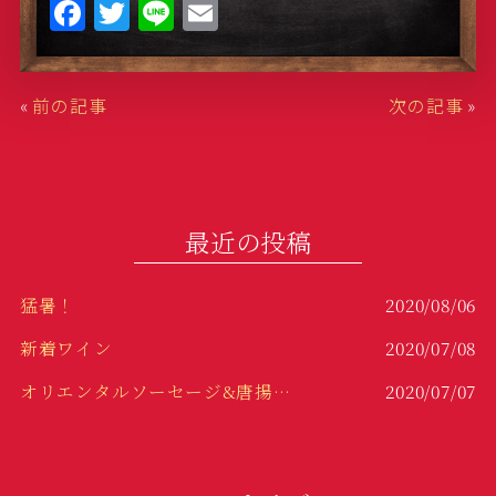
F
T
Li
E
a
w
n
m
c
it
e
ai
«
前の記事
次の記事
»
e
te
l
b
r
o
o
最近の投稿
k
猛暑！
2020/08/06
新着ワイン
2020/07/08
オリエンタルソーセージ&唐揚げ！！
2020/07/07
冷製パスタ！
2020/06/29
変わり種！
2020/06/23