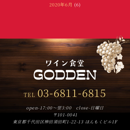
2020年6月
(6)
2020年3月
(1)
2020年1月
(2)
2019年12月
(3)
2019年11月
(5)
2019年10月
(18)
2019年9月
(8)
2019年8月
(3)
03-6811-6815
TEL
2019年7月
(9)
2019年6月
(14)
open-17:00～翌3:00 close-日曜日
〒101-0041
2019年5月
(17)
東京都千代田区神田須田町1-22-13 ほんもくビル1F
2019年4月
(8)