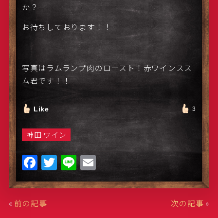
か？
お待ちしております！！
写真はラムランプ肉のロースト！赤ワインスス
ム君です！！
Like
3
神田 ワイン
F
T
Li
E
a
w
n
m
c
it
e
ai
«
前の記事
次の記事
»
e
te
l