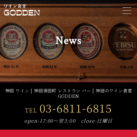
t
o
g
g
l
e
News
n
a
v
i
g
a
t
i
o
n
神田 ワイン | 神田須田町 レストラン バー | 神田のワイン食堂
GODDEN
03-6811-6815
TEL
open-17:00～翌3:00 close-日曜日