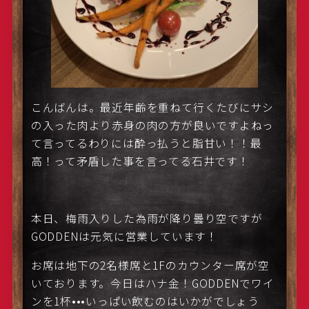
こんばんは。最近年齢を重ねて行くたびにサシ
の入った肉より赤身の肉の方が良いですよねっ
て言ってるわりには酔っ払うと脂甘い！！最
高！って矛盾した事を言ってる石井です！
本日、梅雨入りした為雨が降り曇り空ですが
GODDENは元気に営業しています！
お席は地下の2名様席と1Fのカウンター席が空
いております。今日はハナ金！GODDENでワイ
ンを1杯•••いっぱい飲むのはいかがでしょう