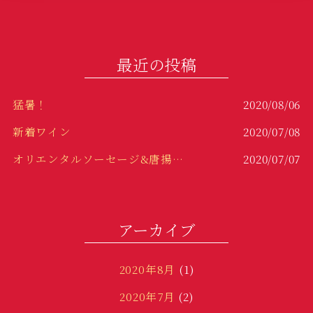
b
r
o
o
最近の投稿
k
猛暑！
2020/08/06
新着ワイン
2020/07/08
オリエンタルソーセージ&唐揚げ！！
2020/07/07
冷製パスタ！
2020/06/29
変わり種！
2020/06/23
アーカイブ
2020年8月
(1)
2020年7月
(2)