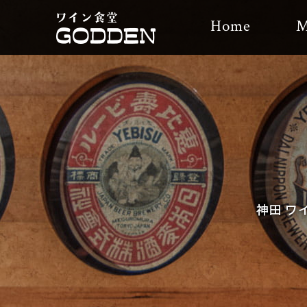
Home
M
神田 ワ