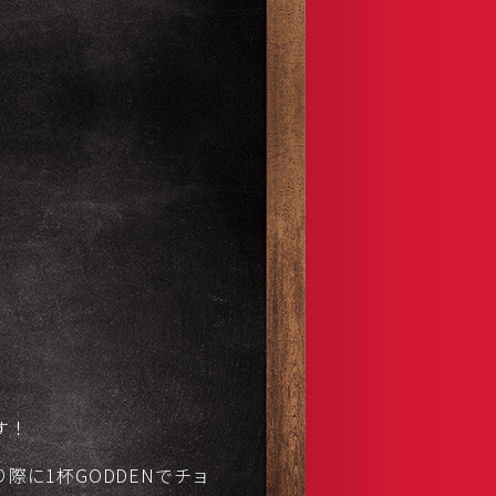
す！
際に1杯GODDENでチョ