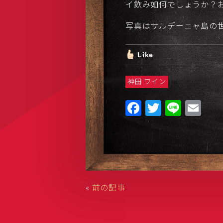
イ飲み如何でしょうか？
写真はサルデーニャ島の
Like
神田 ワイン
F
T
Li
E
a
w
n
m
c
it
e
ai
e
te
l
b
r
o
«
前の記事
o
k