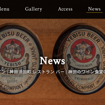
enu
Gallery
Access
News
News
イン | 神田須田町 レストラン バー | 神田のワイン食堂G