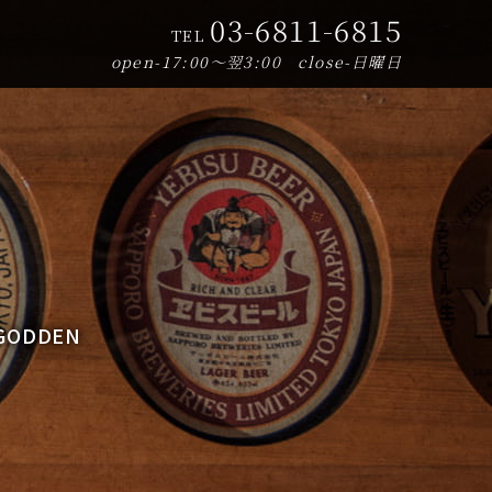
03-6811-6815
TEL
open-17:00～翌3:00 close-日曜日
ODDEN