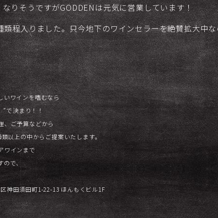
なりそうですがGODDENは元気に営業しています！
0種類程入りました。只今地下のワインセラーを絶賛拡大中な
しいワインを嗜むなら
）”で決まり！！
理、ご予算などから
種類以上の中からご提案いたします。
アワインまで
すので、
田区神田須田町1-22-13 ほんもくビル1F