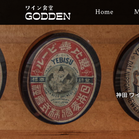
Home
M
神田 ワ