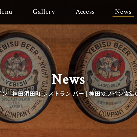
enu
Gallery
Access
News
News
イン | 神田須田町 レストラン バー | 神田のワイン食堂G