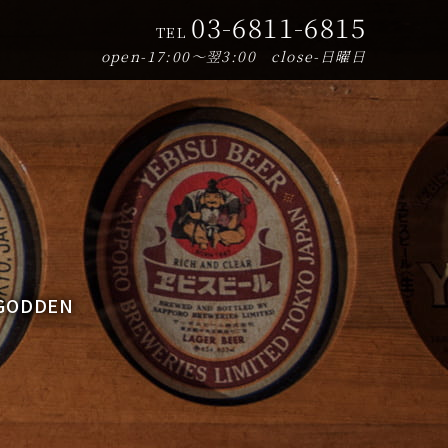
03-6811-6815
TEL
open-17:00～翌3:00 close-日曜日
ODDEN