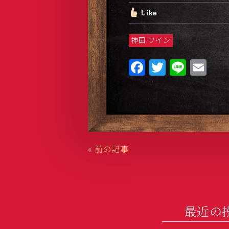
Like
神田 ワイン
F
T
Li
E
a
w
n
m
c
it
e
ai
e
te
l
b
r
o
«
前の記事
o
k
最近の