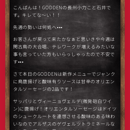
こんばんは！GODDENの長州小力こと石井で
す。キレてな〜い！！
先週の勢いは何処へ•••
お客さんが戻って来たかなぁと思いきや今週は
閑古鳥の大合唱、テレワークが増えるみたいな
事も言っていた方もいらっしゃったので不安で
す•••
さて本日のGODDENは新作メニューでジャンク
に鳥唐揚げと酸味有りソースは甘辛のオリエン
タルソーセージの2品です！
サッパリとヴィーニョヴェルデ(微発砲白ワイ
ン)に唐揚げ！オリエンタルソーセージはドイツ
のシュークルートを連想させる酸味のある味わ
いなのでアルザスのゲヴェルツトラミネールな